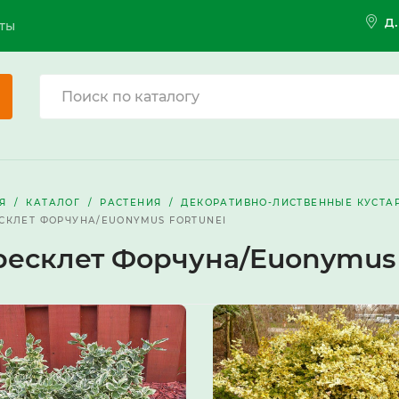
д
ты
Я
КАТАЛОГ
РАСТЕНИЯ
ДЕКОРАТИВНО-ЛИСТВЕННЫЕ КУСТА
СКЛЕТ ФОРЧУНА/EUONYMUS FORTUNEI
ресклет Форчуна/Euonymus 