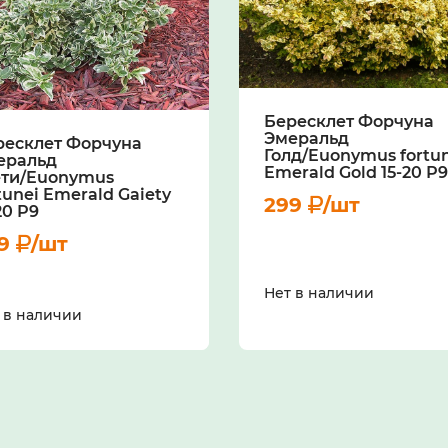
Бересклет Форчуна
Эмеральд
ресклет Форчуна
Голд/Euonymus fortu
еральд
Emerald Gold 15-20 Р9
ети/Euonymus
tunei Emerald Gaiety
299
/шт
20 Р9
99
/шт
Нет в наличии
 в наличии