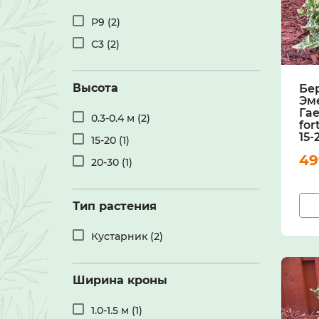
Р9 (2)
С3 (2)
Высота
Бе
Эм
Га
0.3-0.4 м (2)
for
15-
15-20 (1)
4
20-30 (1)
Тип растения
Кустарник (2)
Ширина кроны
1.0-1.5 м (1)