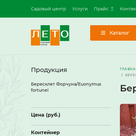
Садовый центр
Услуги
Прайс
Контак
Каталог
Продукция
ГЛАВНА
БЕРЕ
Бересклет Форчуна/Euonymus
Бе
fortunei
Цена (руб.)
Контейнер