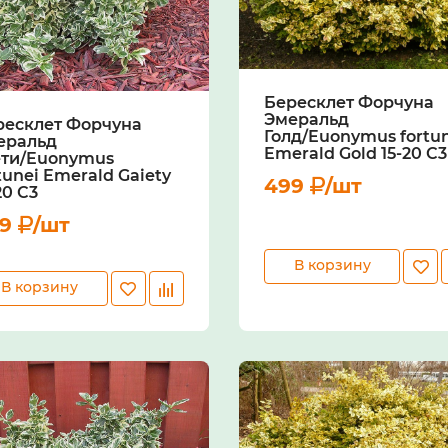
Бересклет Форчуна
Эмеральд
ресклет Форчуна
Голд/Euonymus fortu
еральд
Emerald Gold 15-20 С3
ети/Euonymus
tunei Emerald Gaiety
499
/шт
20 С3
99
/шт
В корзину
В корзину