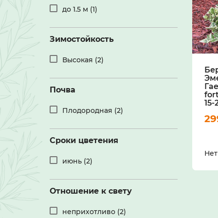
до 1.5 м (1)
Зимостойкость
Высокая (2)
Бе
Эм
Га
Почва
for
15-
Плодородная (2)
2
Сроки цветения
Нет
июнь (2)
Отношение к свету
неприхотливо (2)