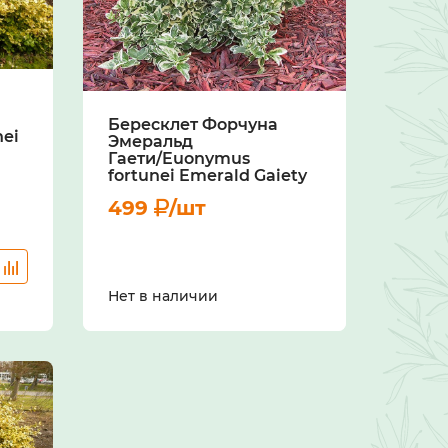
Бересклет Форчуна
nei
Эмеральд
Гаети/Euonymus
fortunei Emerald Gaiety
499
/шт
Нет в наличии