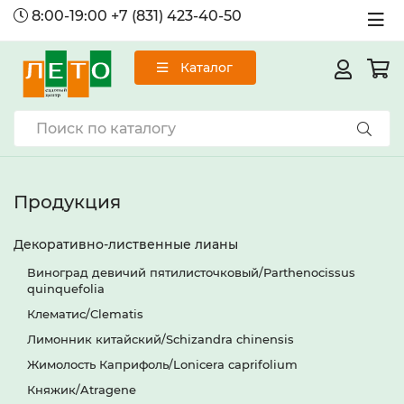
8:00-19:00
+7 (831) 423-40-50
Каталог
Продукция
Декоративно-лиственные лианы
Виноград девичий пятилисточковый/Parthenocissus
quinquefolia
Клематис/Clematis
Лимонник китайский/Schizandra chinensis
Жимолость Каприфоль/Lonicera caprifolium
Княжик/Atragene