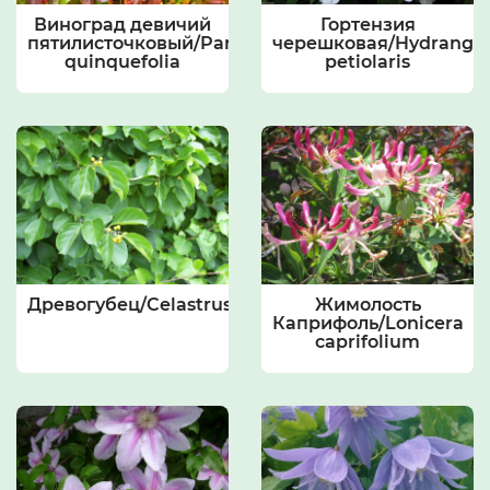
Виноград девичий
Гортензия
пятилисточковый/Parthenocissus
черешковая/Hydrange
quinquefolia
petiolaris
Древогубец/Celastrus
Жимолость
Каприфоль/Lonicera
caprifolium