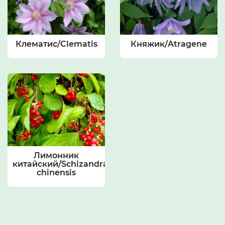
Клематис/Clematis
Княжик/Atragene
Лимонник
китайский/Schizandra
chinensis