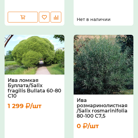
Нет в наличии
Ива ломкая
Буллата/Salix
fragilis Bullata 60-80
С10
Ива
1 299
/шт
розмаринолистная
/Salix rosmarinifoliа
80-100 С7,5
0
/шт