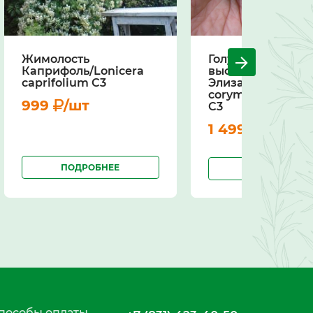
Жимолость
Голубика
Каприфоль/Lonicera
высокорослая
caprifolium С3
Элизабет/Vaccin
corymbosum Eliz
999
/шт
С3
1 499
/шт
ПОДРОБНЕЕ
ПОДРОБНЕЕ
пособы оплаты