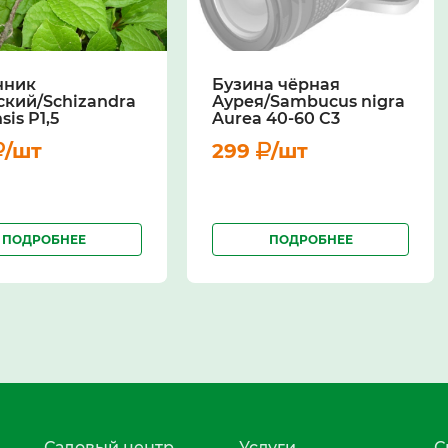
нник
Бузина чёрная
ский/Schizandra
Аурея/Sambucus nigra
sis Р1,5
Aurea 40-60 С3
/шт
299
/шт
ПОДРОБНЕЕ
ПОДРОБНЕЕ
Садовый центр
Услуги
С