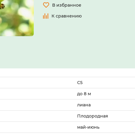
В избранное
К сравнению
С5
до 8 м
лиана
Плодородная
май-июнь