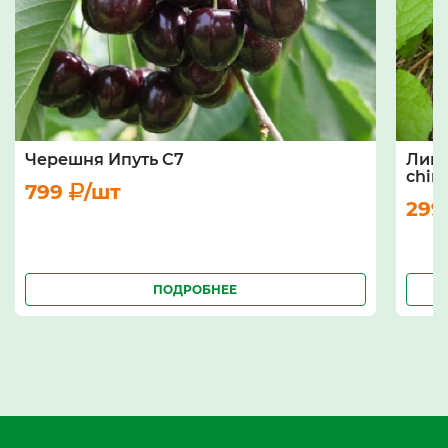
Черешня Ипуть С7
Лимо
chine
799
/шт
29
ПОДРОБНЕЕ