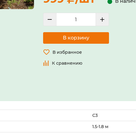
В налич
В корзину
В избранное
К сравнению
С3
1.5-1.8 м