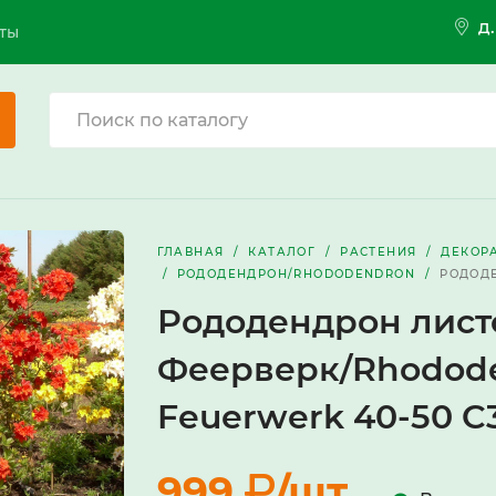
д
ты
ГЛАВНАЯ
КАТАЛОГ
РАСТЕНИЯ
ДЕКОР
РОДОДЕНДРОН/RHODODENDRON
РОДОДЕ
Рододендрон лис
Феерверк/Rhodode
Feuerwerk 40-50 C
999
/шт