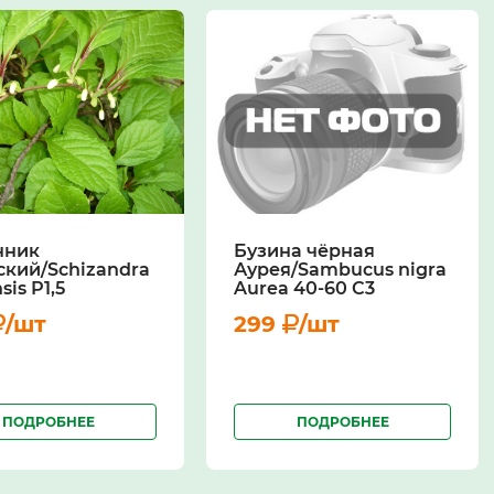
нник
Бузина чёрная
ский/Schizandra
Аурея/Sambucus nigra
sis Р1,5
Aurea 40-60 С3
/шт
299
/шт
ПОДРОБНЕЕ
ПОДРОБНЕЕ