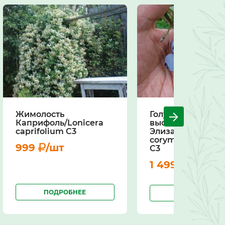
Жимолость
Голубика
Каприфоль/Lonicera
высокорослая
caprifolium С3
Элизабет/Vaccin
corymbosum Eliz
999
/шт
С3
1 499
/шт
ПОДРОБНЕЕ
ПОДРОБНЕЕ