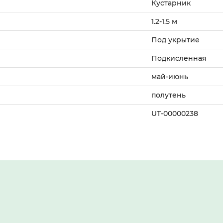
Кустарник
1.2-1.5 м
Под укрытие
Подкисленная
май-июнь
полутень
UT-00000238