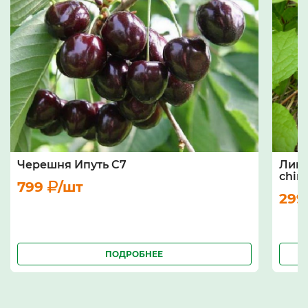
Черешня Ипуть С7
Лимо
chine
799
/шт
29
ПОДРОБНЕЕ