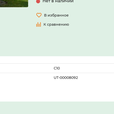
Нет в наличии
В избранное
К сравнению
С10
UT-00008092