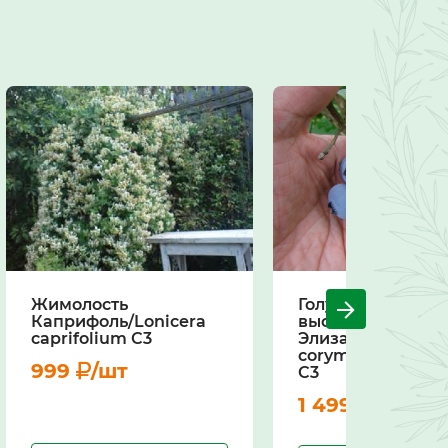
Жимолость
Голубика
Каприфоль/Lonicera
высокорослая
caprifolium С3
Элизабет/Vaccin
corymbosum Eliz
999
/шт
С3
1 499
/шт