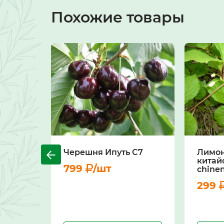
Похожие товары
Черешня Ипуть С7
Лимо
китай
799
/шт
chinen
299