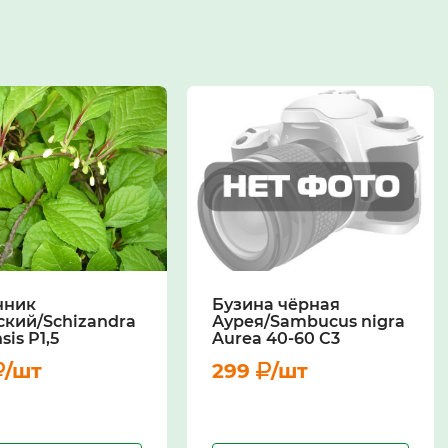
нник
Бузина чёрная
ский/Schizandra
Аурея/Sambucus nigra
sis Р1,5
Aurea 40-60 С3
/шт
299
/шт