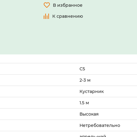
В избранное
К сравнению
С5
2-3 м
Кустарник
1.5 м
Высокая
Нетребовательно
апрель-май