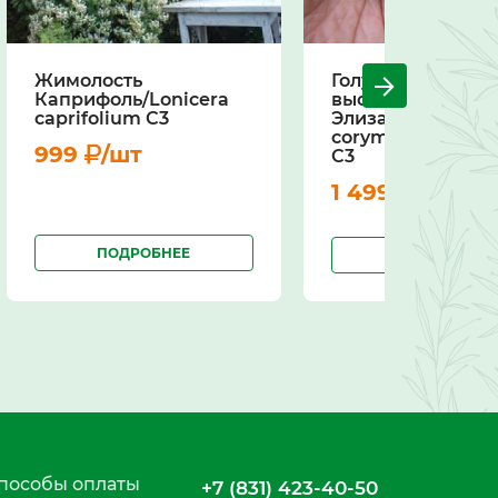
Жимолость
Голубика
Каприфоль/Lonicera
высокорослая
caprifolium С3
Элизабет/Vaccin
corymbosum Eliz
999
/шт
С3
1 499
/шт
ПОДРОБНЕЕ
ПОДРОБНЕЕ
пособы оплаты
+7 (831) 423-40-50