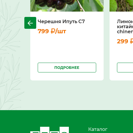
Черешня Ипуть С7
Лимо
китай
799
/шт
chinen
299
ПОДРОБНЕЕ
Каталог