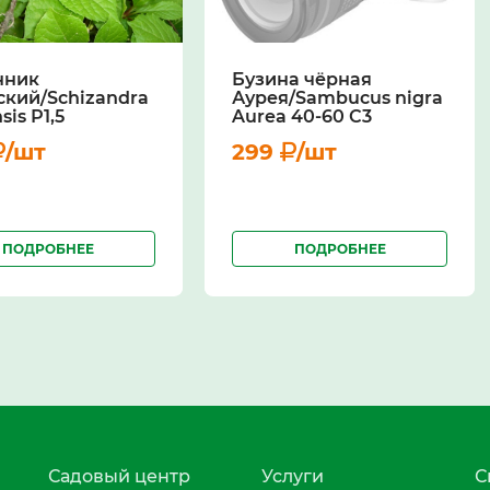
нник
Бузина чёрная
ский/Schizandra
Аурея/Sambucus nigra
sis Р1,5
Aurea 40-60 С3
/шт
299
/шт
ПОДРОБНЕЕ
ПОДРОБНЕЕ
Садовый центр
Услуги
С