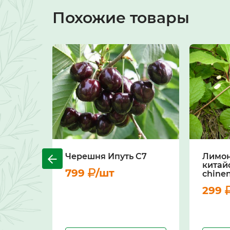
Похожие товары
Черешня Ипуть С7
Лимо
китай
799
/шт
chinen
299