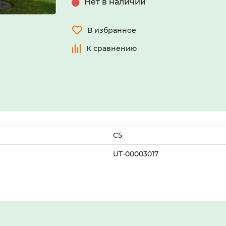
Нет в наличии
В избранное
К сравнению
С5
UT-00003017