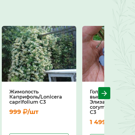
Жимолость
Голубика
Каприфоль/Lonicera
высокорослая
caprifolium С3
Элизабет/Vaccin
corymbosum Eliz
999
/шт
С3
1 499
/шт