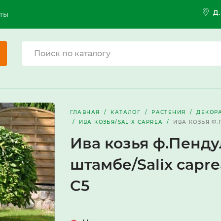
д
ты
ГЛАВНАЯ
КАТАЛОГ
РАСТЕНИЯ
ДЕКОР
ИВА КОЗЬЯ/SALIX CAPREA
ИВА КОЗЬЯ Ф.
Ива козья ф.Пенду
штамбе/Salix capre
C5